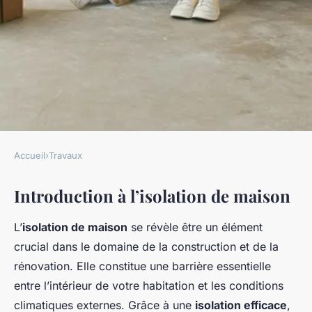
Accueil
›
Travaux
TRAVAUX
Introduction à l’isolation de maison
Isolation de Maison: Conseils
Incontournables pour
L’
isolation de maison
se révèle être un élément
Échapper aux Pièges
crucial dans le domaine de la construction et de la
rénovation. Elle constitue une barrière essentielle
Laure
•
31 mars 2025
•
7 min de lecture
entre l’intérieur de votre habitation et les conditions
climatiques externes. Grâce à une
isolation efficace
,