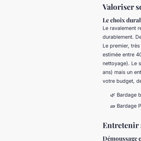
Valoriser s
Le choix dura
Le ravalement r
durablement. Deu
Le premier, très
estimée entre 40
nettoyage). Le s
ans) mais un ent
votre budget, de
🌿 Bardage bo
🧱 Bardage P
Entretenir 
Démoussage et