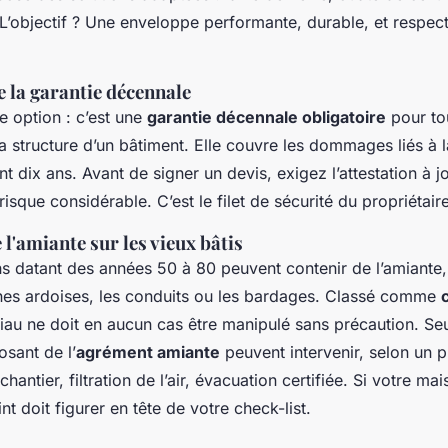
. L’objectif ? Une enveloppe performante, durable, et respe
.
e la garantie décennale
ne option : c’est une
garantie décennale obligatoire
pour tou
la structure d’un bâtiment. Elle couvre les dommages liés à l
t dix ans. Avant de signer un devis, exigez l’attestation à jo
isque considérable. C’est le filet de sécurité du propriétaire
 l'amiante sur les vieux bâtis
ns datant des années 50 à 80 peuvent contenir de l’amiant
nes ardoises, les conduits ou les bardages. Classé comme
iau ne doit en aucun cas être manipulé sans précaution. Seu
osant de l’
agrément amiante
peuvent intervenir, selon un pr
antier, filtration de l’air, évacuation certifiée. Si votre mai
nt doit figurer en tête de votre check-list.