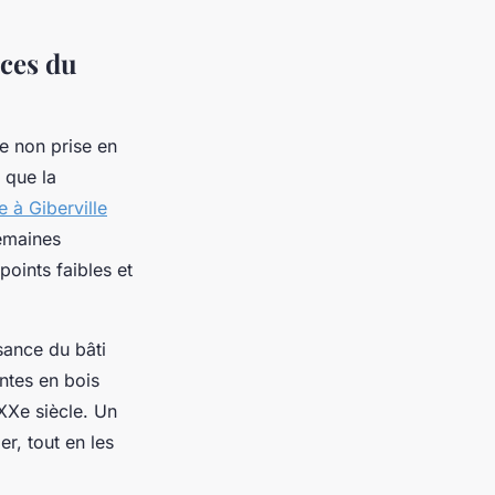
ices du
e non prise en
 que la
 à Giberville
semaines
points faibles et
sance du bâti
ntes en bois
 XXe siècle. Un
r, tout en les