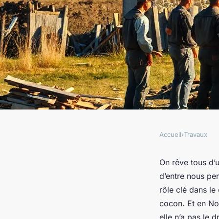
Accueil
›
Travaux
TRAVAUX
Top conseils pour s
On rêve tous d’
d’entre nous pen
couvreur à Gibervill
rôle clé dans le
cocon. Et en Nor
elle n’a pas le dr