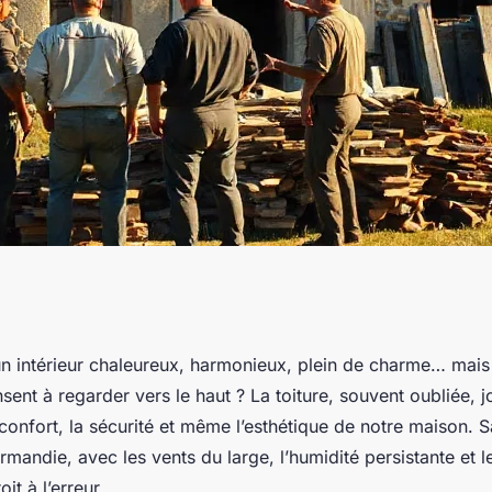
électionner un
un intérieur chaleureux, harmonieux, plein de charme… mai
sent à regarder vers le haut ? La toiture, souvent oubliée, 
e
 confort, la sécurité et même l’esthétique de notre maison. S
mandie, avec les vents du large, l’humidité persistante et l
oit à l’erreur.