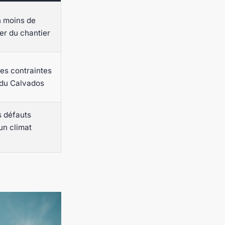
 moins de
ier du chantier
es contraintes
 du Calvados
s défauts
un climat