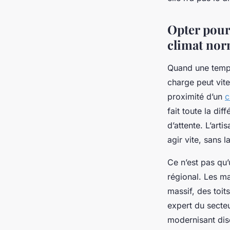
Auberte
•
15/04/2026 16:20
•
10 min de lecture
Opter pour 
climat no
Quand une tempê
charge peut vite
proximité d’un
c
fait toute la di
d’attente. L’arti
agir vite, sans la
Ce n’est pas qu’
régional. Les m
massif, des toit
expert du secteu
modernisant dis