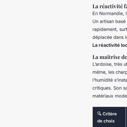
La réactivité
En Normandie, l
Un artisan basé
rapidement, surt
déplacée dans le
La réactivité l
La maîtrise d
L’ardoise, très 
même, les charp
l’humidité s’ins
critiques. Son s
matériaux moder
🔍 Critère
de choix