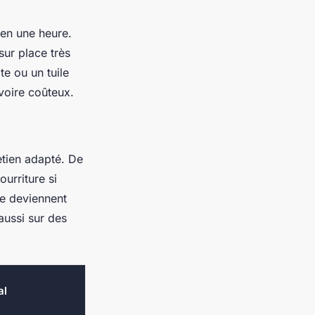
 en une heure.
ur place très
te ou un tuile
voire coûteux.
etien adapté. De
urriture si
 ne deviennent
aussi sur des
al