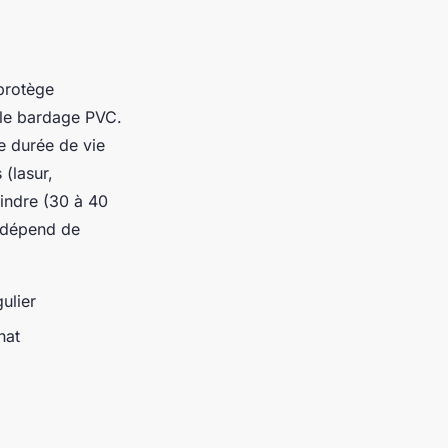
 protège
t le bardage PVC.
e durée de vie
 (lasur,
oindre (30 à 40
x dépend de
ulier
hat