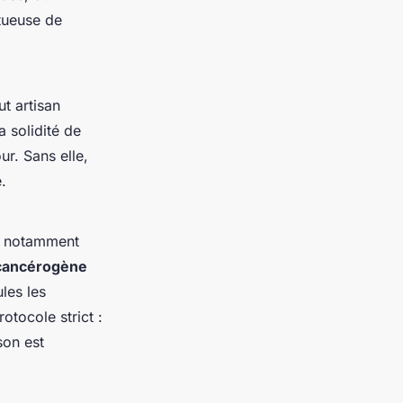
ctueuse de
t artisan
a solidité de
ur. Sans elle,
.
e, notamment
cancérogène
les les
otocole strict :
son est