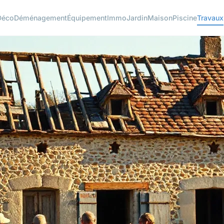
Déco
Déménagement
Équipement
Immo
Jardin
Maison
Piscine
Travaux