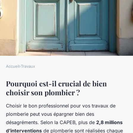
Accueil
›
Travaux
TRAVAUX
Pourquoi est-il crucial de bien
Comment dénicher le meilleur
choisir son plombier ?
plombier près de chez vous ?
Choisir le bon professionnel pour vos travaux de
Laure
•
14 décembre 2025
•
7 min de lecture
plomberie peut vous épargner bien des
désagréments. Selon la CAPEB, plus de
2,8 millions
d'interventions
de plomberie sont réalisées chaque