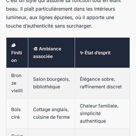
C’est un style qui assume sa fonction tout en étant
beau. Il plaît particulièrement dans les intérieurs
lumineux, aux lignes épurées, où il apporte une
touche d’authenticité sans surcharger.
🪵
🎨 Ambiance
Finiti
✨ État d’esprit
associée
on
Bron
Salon bourgeois,
Élégance sobre,
ze
bibliothèque
raffinement discret
vieilli
Chaleur familiale,
Bois
Cottage anglais,
simplicité
ciré
cuisine de ferme
authentique