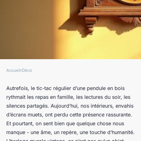
Accueil
›
Déco
DÉCO
Pourquoi une horloge murale
Autrefois, le tic-tac régulier d’une pendule en bois
rythmait les repas en famille, les lectures du soir, les
vintage sublimera votre
silences partagés. Aujourd’hui, nos intérieurs, envahis
intérieur
d’écrans muets, ont perdu cette présence rassurante.
Et pourtant, on sent bien que quelque chose nous
Camil
•
07/05/2026 13:44
•
9 min de lecture
manque - une âme, un repère, une touche d’humanité.