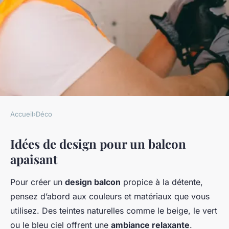
Accueil
›
Déco
DÉCO
Idées de design pour un balcon
Astuces créatives pour
apaisant
métamorphoser votre balcon
en oasis de sérénité et
Pour créer un
design balcon
propice à la détente,
d"efficacité
pensez d’abord aux couleurs et matériaux que vous
utilisez. Des teintes naturelles comme le beige, le vert
Camille
•
25 mars 2025
•
4 min de lecture
ou le bleu ciel offrent une
ambiance relaxante
.