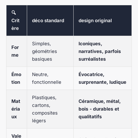
🔍
Crit
déco standard
design original
ère
Simples,
Iconiques,
For
géométries
narratives, parfois
me
basiques
surréalistes
Émo
Neutre,
Évocatrice,
tion
fonctionnelle
surprenante, ludique
Plastiques,
Mat
Céramique, métal,
cartons,
éria
bois - durables et
composites
ux
qualitatifs
légers
Vale