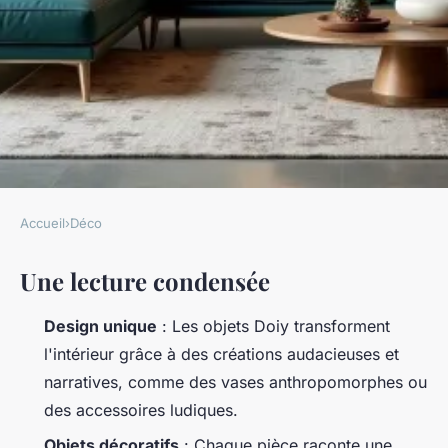
Accueil
›
Déco
DÉCO
Une lecture condensée
Doiy : la marque de design
espagnol aux idees originales
Design unique
: Les objets Doiy transforment
l'intérieur grâce à des créations audacieuses et
Camil
•
13/05/2026 12:01
•
10 min de lecture
narratives, comme des vases anthropomorphes ou
des accessoires ludiques.
Objets décoratifs
: Chaque pièce raconte une