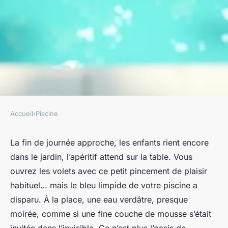
Accueil
›
Piscine
PISCINE
Eau verte piscine : que faire
La fin de journée approche, les enfants rient encore
dans le jardin, l’apéritif attend sur la table. Vous
pour retrouver une eau claire
ouvrez les volets avec ce petit pincement de plaisir
habituel… mais le bleu limpide de votre piscine a
Blancheline
•
22/05/2026 12:15
•
10 min de lecture
disparu. À la place, une eau verdâtre, presque
moirée, comme si une fine couche de mousse s’était