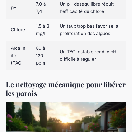
7,0 à
Un pH déséquilibré réduit
pH
7,4
l'efficacité du chlore
1,5 à 3
Un taux trop bas favorise la
Chlore
mg/l
prolifération des algues
Alcalin
80 à
Un TAC instable rend le pH
ité
120
difficile à réguler
(TAC)
ppm
Le nettoyage mécanique pour libérer
les parois